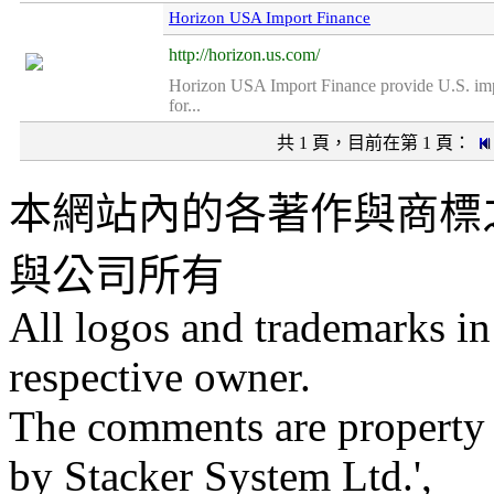
Horizon USA Import Finance
http://horizon.us.com/
Horizon USA Import Finance provide U.S. impo
for...
共 1 頁，目前在第 1 頁：
本網站內的各著作與商標
與公司所有
All logos and trademarks in t
respective owner.
The comments are property of
by Stacker System Ltd.',