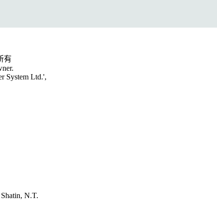
所有
wner.
er System Ltd.',
hatin, N.T.