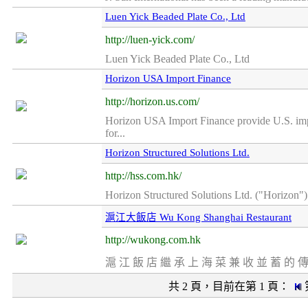
Luen Yick Beaded Plate Co., Ltd
http://luen-yick.com/
Luen Yick Beaded Plate Co., Ltd
Horizon USA Import Finance
http://horizon.us.com/
Horizon USA Import Finance provide U.S. impo
for...
Horizon Structured Solutions Ltd.
http://hss.com.hk/
Horizon Structured Solutions Ltd. ("Horizon") 
滬江大飯店 Wu Kong Shanghai Restaurant
http://wukong.com.hk
滬 江 飯 店 繼 承 上 海 菜 兼 收 並 蓄 的 傳 
共 2 頁，目前在第 1 頁：